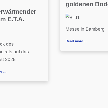
goldenen Bod
erwärmender
m E.T.A.
Messe in Bamberg
Read more …
ick des
eirats auf das
est 2025
re …