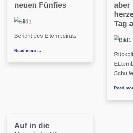
neuen Fünfies
aber
herz
Tag a
Bericht des Elternbeirats
Read more …
Rückbl
ELternb
Schulf
Read mo
Auf in die