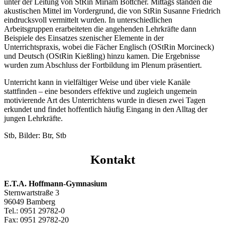
unter der Leitung von StRin Miriam Böttcher. Mittags standen die
akustischen Mittel im Vordergrund, die von StRin Susanne Friedrich
eindrucksvoll vermittelt wurden. In unterschiedlichen
Arbeitsgruppen erarbeiteten die angehenden Lehrkräfte dann
Beispiele des Einsatzes szenischer Elemente in der
Unterrichtspraxis, wobei die Fächer Englisch (OStRin Morcineck)
und Deutsch (OStRin Kießling) hinzu kamen. Die Ergebnisse
wurden zum Abschluss der Fortbildung im Plenum präsentiert.
Unterricht kann in vielfältiger Weise und über viele Kanäle
stattfinden – eine besonders effektive und zugleich ungemein
motivierende Art des Unterrichtens wurde in diesen zwei Tagen
erkundet und findet hoffentlich häufig Eingang in den Alltag der
jungen Lehrkräfte.
Stb, Bilder: Btr, Stb
Kontakt
E.T.A. Hoffmann-Gymnasium
Sternwartstraße 3
96049 Bamberg
Tel.: 0951 29782-0
Fax: 0951 29782-20