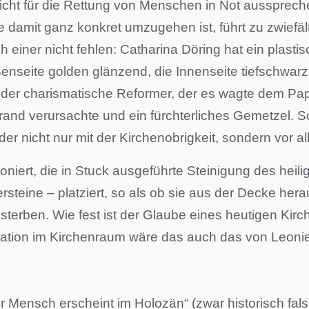
 nicht für die Rettung von Menschen in Not aussprec
e damit ganz konkret umzugehen ist, führt zu zwiefäl
ich einer nicht fehlen: Catharina Döring hat ein plas
ßenseite golden glänzend, die Innenseite tiefschwarz 
te der charismatische Reformer, der es wagte dem Pap
and verursachte und ein fürchterliches Gemetzel. So
er nicht nur mit der Kirchenobrigkeit, sondern vor al
ioniert, die in Stuck ausgeführte Steinigung des he
ersteine – platziert, so als ob sie aus der Decke he
terben. Wie fest ist der Glaube eines heutigen Kirch
ation im Kirchenraum wäre das auch das von Leoni
Mensch erscheint im Holozän“ (zwar historisch falsc