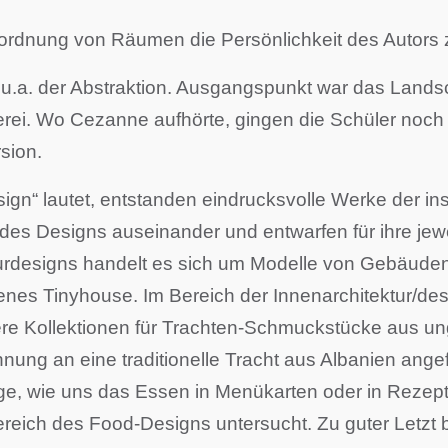
ordnung von Räumen die Persönlichkeit des Autors
u.a. der Abstraktion. Ausgangspunkt war das Landsc
ei. Wo Cezanne aufhörte, gingen die Schüler noch e
rsion.
“ lautet, entstanden eindrucksvolle Werke der insg
des Designs auseinander und entwarfen für ihre jewe
rdesigns handelt es sich um Modelle von Gebäuden, ei
enes Tinyhouse. Im Bereich der Innenarchitektur/de
e Kollektionen für Trachten-Schmuckstücke aus ung
ung an eine traditionelle Tracht aus Albanien angefe
age, wie uns das Essen in Menükarten oder in Rezept
reich des Food-Designs untersucht. Zu guter Letzt be