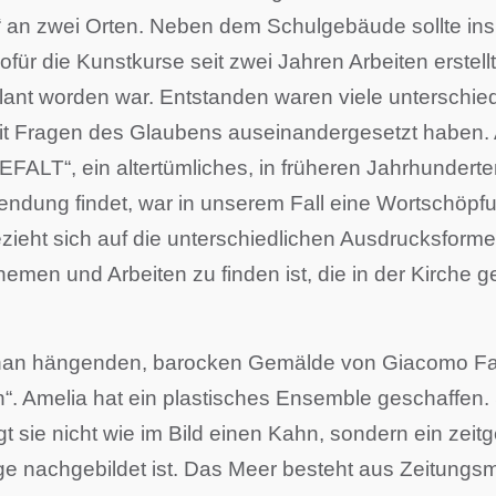
 an zwei Orten. Neben dem Schulgebäude sollte ins
ofür die Kunstkurse seit zwei Jahren Arbeiten erste
plant worden war. Entstanden waren viele unterschied
t Fragen des Glaubens auseinandergesetzt haben. A
FALT“, ein altertümliches, in früheren Jahrhundert
dung findet, war in unserem Fall eine Wortschöpfun
t bezieht sich auf die unterschiedlichen Ausdrucksfor
men und Arbeiten zu finden ist, die in der Kirche 
tephan hängenden, barocken Gemälde von Giacomo Far
“. Amelia hat ein plastisches Ensemble geschaffen. 
gt sie nicht wie im Bild einen Kahn, sondern ein zei
ge nachgebildet ist. Das Meer besteht aus Zeitungs