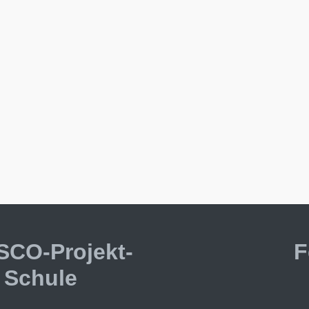
CO-Projekt-
F
Schule